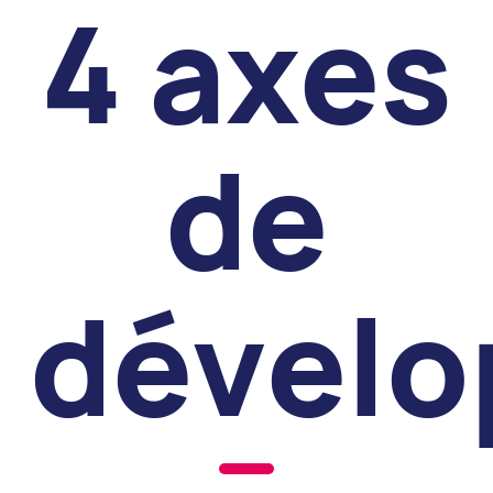
4 axes
de
dével