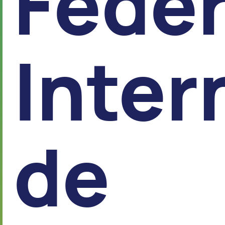
Fédér
Inter
de